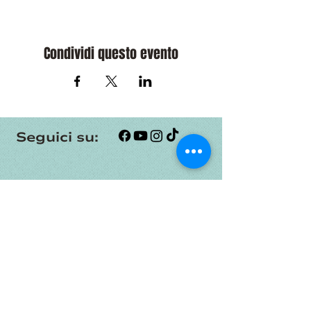
Condividi questo evento
Seguici su:
Contatti
0381 1971596
351 5686565
info@immusicart.it
immusicartaps@pec.it
Indirizzo